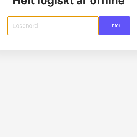
Helt logiskt
är offline
Enter