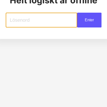
Helt logiskt
är offline
Enter