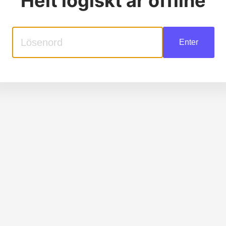
Helt logiskt
är offline
Enter