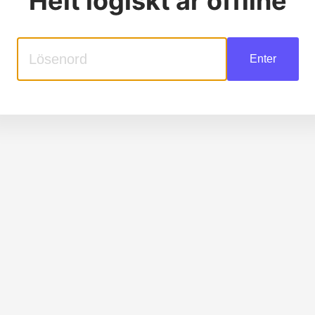
Helt logiskt
är offline
Enter