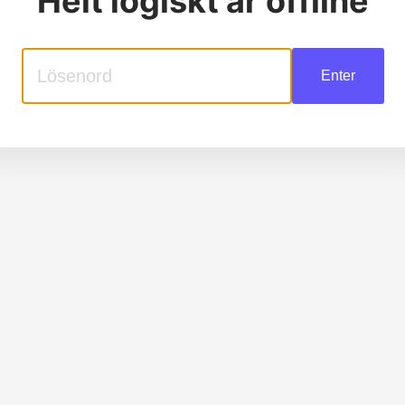
Helt logiskt
är offline
Enter